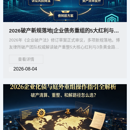
2026破产新规落地|企业债务重组的5大红利与3条黄金路径——博友律所权威解读
2026年《企业破产法》修订草案正式审议，多项新规落地。博
友律所破产团队权威解读破产重整5大核心红利与3条黄金路
径，帮助企业把握庭前预重整、债务豁免免税等最新政策，选
查看详情
择最优程序化解债务危机。
2026-08-04