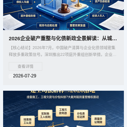
2026企业破产重整与化债新政全景解读：从城投短债急刹到庭外重组22条的十大实务
【核心结论】2026年7月，中国破产清算与企业化债领域密集
释放多重政策信号。深圳推出22项庭外重组创新举措，企业破
产法修订草案多项新规逐步落地，城投2年期以内短
查看详情
2026-07-29