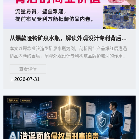
从爆款哑铃矿泉水瓶，解读外观设计专利背后的商业价值，提前布局专利方能抵御仿品内卷
本文以爆款哑铃造型矿泉水瓶为例，剖析网红产品爆红后遭遇
仿品内卷的困境，阐释外观设计专利构筑品牌护城河的作用，
纠正企业滞后申请专利的误区，说明提前布局外观专利，才能
查看详情
保护原创外形、遏制仿品，守住产品流量与溢价。
2026-07-31