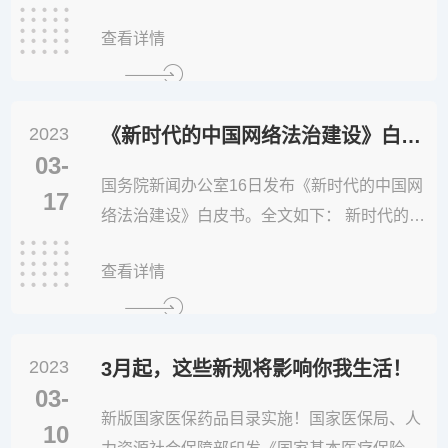
版)的公告》，并公布第七版出生医学证明样证
查看详情
式样。4月起，我国将启用第七版出生医学证
明。第六版出生医学证明签发日期截至今年3
月31日。第七版出生医学证明将第六版出生医
2023
学证明的正页、副页和存根三联右下方的“出生
《新时代的中国网络法治建设》白皮书发布！
03-
医学证明编号”表示形式予以改变，由...
国务院新闻办公室16日发布《新时代的中国网
17
络法治建设》白皮书。全文如下： 新时代的中
国网络法治建设（2023年3月）中华人民共和
查看详情
国国务院新闻办公室 目录 前言
一、坚定不移走依法治网之路 二、夯实网
络空间法制基础 （一）建立网络权益
2023
保障法律制度 （二）健全数字经济法
3月起，这些新规将影响你我生活！
03-
治规则 （三）...
新版国家医保药品目录实施！国家医保局、人
10