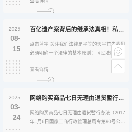
查看详情
议”为“第七部分 劳动争议、
2025
百亿遗产案背后的继承法真相！私生子真能“分家产”？
08-
点击蓝字 关注我们法律是平等的天平首先我们
15
必须明确一个法律的基本原则：《民法典》明
确规定配偶、子女、父母是第一顺序法定继承
查看详情
人这里的“子女”既包括婚生子女也包括非婚生
子女、养子女和有扶养关系的继子女法律面前
血缘关系是核心认定标准之一不会因为父母是
2025
否登记结婚而剥夺子女的继承权简单说 在法律
网络购买商品七日无理由退货暂行办法
03-
的天平上：婚生子女和非婚生子...
网络购买商品七日无理由退货暂行办法（2017
24
年1月6日国家工商行政管理总局令第90号公布
自2017年3月15日起施行） 第一章 总 则 第一