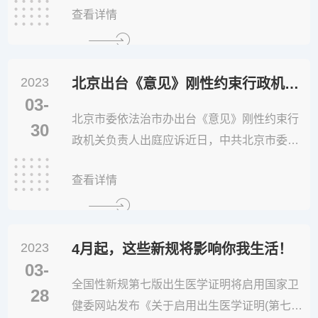
查看详情
条 为保障《消费者权益保护法》七日无理由退
货规定的实施，保护消费者合法权益，促进电
子商务健康发展，根据《消费者权益保护法》
2023
等相关法律、行政法规，制定本办法。第二条
北京出台《意见》刚性约束行政机关负责人出庭应诉
03-
消费者为生活消...
北京市委依法治市办出台《意见》刚性约束行
30
政机关负责人出庭应诉近日，中共北京市委全
面依法治市委员会办公室印发《关于全面深入
查看详情
推进行政机关负责人出庭应工作的指导意见》
（以下简称《意见》），推动行政机关负责人
出庭应诉工作走深走实。01从“告官难见官”到
2023
“告官要见官”见什么“官”行政诉讼中原告要求行
4月起，这些新规将影响你我生活！
03-
政机关负责人出庭应诉已经成为新...
全国性新规第七版出生医学证明将启用国家卫
28
健委网站发布《关于启用出生医学证明(第七