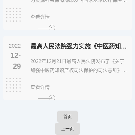
力资源社会保障部印发《国家基本医疗保险、
工伤保险和生育保险药品目录（2022年）》，
查看详情
自2023年3月1日起正式实施。新版国家医保药
品目录新增111个药品，谈判和竞价新准入的
药品价格平均降幅达60.1%。最新版国家医保
2022
药品目录内药品总数达到2967种，其中西药15
最高人民法院强力实施《中医药知识产权》司法保护
12-
86种，中成药13...
2022年12月21日最高人民法院发布了《关于
29
加强中医药知识产权司法保护的司法意见》，
意见强调，首先，多维度保护中医药产权人，
查看详情
包括中医药的专利法保护，中药组合物、中药
提取物、中药剂型、中药制备方法、中医中药
设备、医药用途等可以申请不同主题的专利，
中药材可以申请植物新品种权。中医药的商业
首页
标志保护，中药材地理标志 驰名商标...
上一页