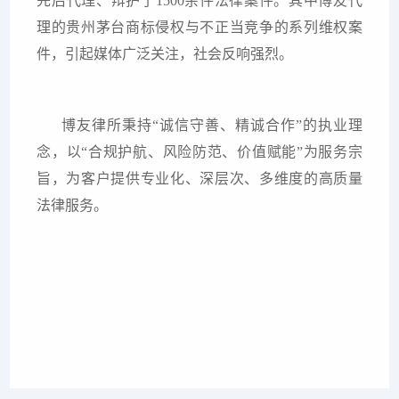
先后代理、辩护了1500余件法律案件。其中博友代
理的贵州茅台商标侵权与不正当竞争的系列维权案
件，引起媒体广泛关注，社会反响强烈。
博友律所秉持“诚信守善、精诚合作”的执业理
念，以“合规护航、风险防范、价值赋能”为服务宗
旨，为客户提供专业化、深层次、多维度的高质量
法律服务。