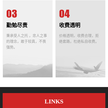
03
04
勤勉尽责
收费透明
秉承受人之托 ，忠人之事
价格透明，收费合理，拒
的理念，敢于较真，不畏
绝套路，杜绝私自收费。
强势。
LINKS