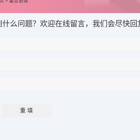
页
>
留言咨询
到什么问题？欢迎在线留言，我们会尽快回