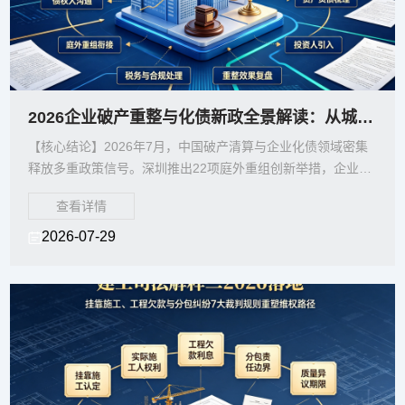
2026企业破产重整与化债新政全景解读：从城投短债急刹到庭外重组22条的十大实务
【核心结论】2026年7月，中国破产清算与企业化债领域密集
释放多重政策信号。深圳推出22项庭外重组创新举措，企业破
产法修订草案多项新规逐步落地，城投2年期以内短
查看详情
2026-07-29