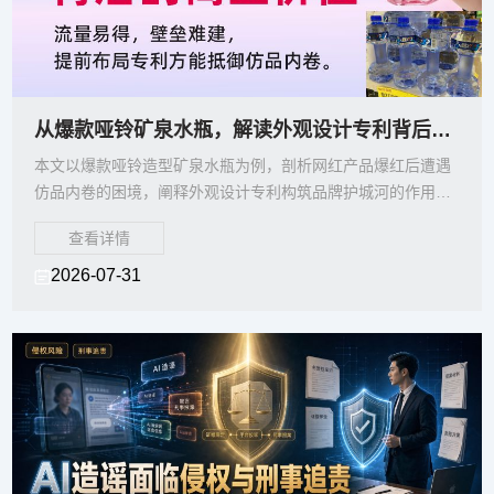
从爆款哑铃矿泉水瓶，解读外观设计专利背后的商业价值，提前布局专利方能抵御仿品内卷
本文以爆款哑铃造型矿泉水瓶为例，剖析网红产品爆红后遭遇
仿品内卷的困境，阐释外观设计专利构筑品牌护城河的作用，
纠正企业滞后申请专利的误区，说明提前布局外观专利，才能
查看详情
保护原创外形、遏制仿品，守住产品流量与溢价。
2026-07-31