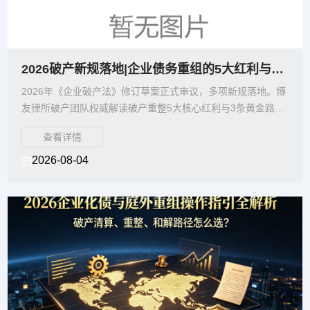
2026破产新规落地|企业债务重组的5大红利与3条黄金路径——博友律所权威解读
2026年《企业破产法》修订草案正式审议，多项新规落地。博
友律所破产团队权威解读破产重整5大核心红利与3条黄金路
径，帮助企业把握庭前预重整、债务豁免免税等最新政策，选
查看详情
择最优程序化解债务危机。
2026-08-04