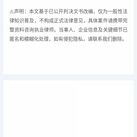
⚠
声明：本文基于已公开判决文书改编，仅为一般性法
律知识普及，不构成正式法律意见，具体案件请携带完
整资料咨询执业律师。当事人、企业信息及关键细节已
匿名和模糊化处理，如有侵犯隐私，请联系我们删除。
上一篇
企业借款经三方债务转移后获全额支持——内蒙古某基
金会诉置业公
下一篇