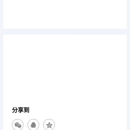
上一篇
公司欠债没钱？博友律师破局执行难，锁定个人连带责
任成功追加投
下一篇
知名教育培训机构被同行“傍名”招生？从一起反不正当
竞争纠纷案
分享到