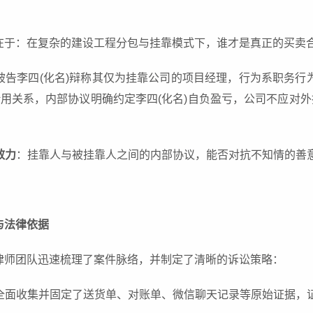
在于：在复杂的建设工程分包与挂靠模式下，谁才是真正的买卖
被告李四(化名)辩称其仅为挂靠公司的项目经理，行为系职务
借用关系，内部协议明确约定李四(化名)自负盈亏，公司不应对
。
效力
：挂靠人与被挂靠人之间的内部协议，能否对抗不知情的善
与法律依据
律师团队迅速梳理了案件脉络，并制定了清晰的诉讼策略：
全面收集并固定了送货单、对账单、微信聊天记录等原始证据，