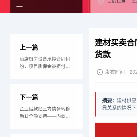
当前位置：
主
建材买卖合
上一篇
货款
酒店厨房设备承揽合同纠
纷，项目质保金被拒付？
发布时间：
20
律师巧用“视为验
下一篇
摘要：
建材供应
靠关系的情况下
企业借款经三方债务转移
后获全额支持——内蒙古
某基金会诉置业公