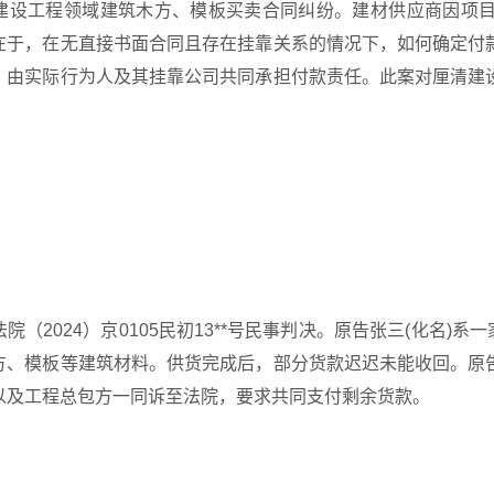
建设工程领域建筑木方、模板买卖合同纠纷。建材供应商因项
在于，在无直接书面合同且存在挂靠关系的情况下，如何确定付
，由实际行为人及其挂靠公司共同承担付款责任。此案对厘清建
院（2024）京0105民初13**号民事判决。原告张三(化名)
方、模板等建筑材料。供货完成后，部分货款迟迟未能收回。原
以及工程总包方一同诉至法院，要求共同支付剩余货款。