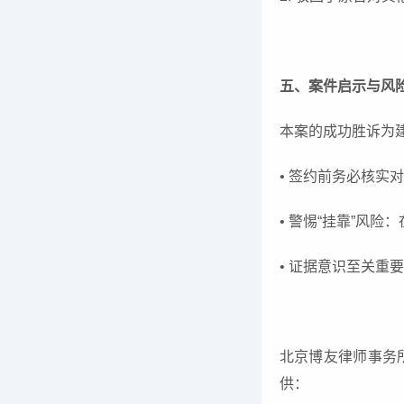
五、案件启示与风
本案的成功胜诉为
• 签约前务必核
• 警惕“挂靠”风
• 证据意识至关
北京博友律师事务
供：