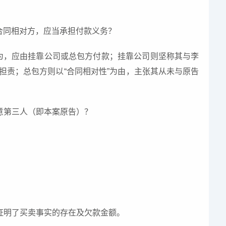
合同相对方，应当承担付款义务？
行为，应由挂靠公司或总包方付款；挂靠公司则坚称其与李
外担责；总包方则以“合同相对性”为由，主张其从未与原告
意第三人（即本案原告）？
证明了买卖事实的存在及欠款金额。